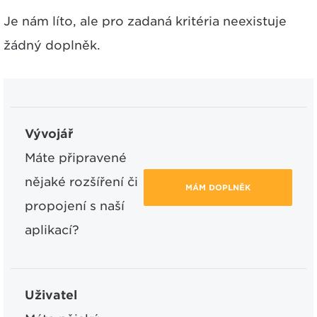
Je nám líto, ale pro zadaná kritéria neexistuje
žádný doplněk.
Vývojář
Máte připravené
nějaké rozšíření či
MÁM DOPLNĚK
propojení s naší
aplikací?
Uživatel