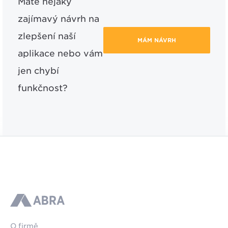
Máte nějaký
zajímavý návrh na
zlepšení naší
MÁM NÁVRH
aplikace nebo vám
jen chybí
funkčnost?
ABRA
O firmě