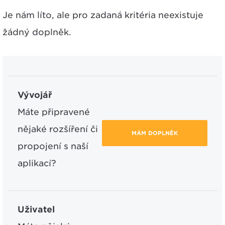
Je nám líto, ale pro zadaná kritéria neexistuje
žádný doplněk.
Vývojář
Máte připravené
nějaké rozšíření či
MÁM DOPLNĚK
propojení s naší
aplikací?
Uživatel