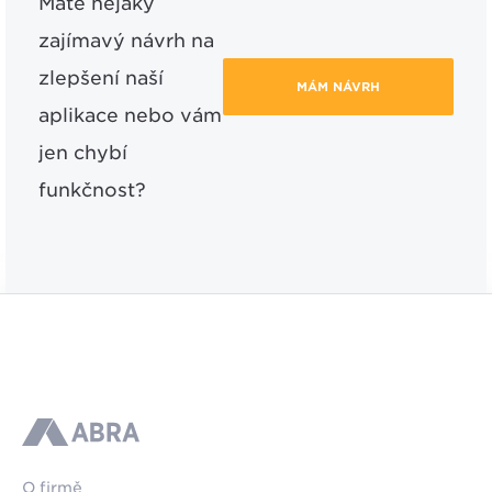
Máte nějaký
zajímavý návrh na
zlepšení naší
MÁM NÁVRH
aplikace nebo vám
jen chybí
funkčnost?
ABRA
O firmě