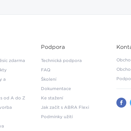
Podpora
Kont
Obcho
ěsíc zdarma
Technická podpora
Obcho
kty
FAQ
Podpo
y a
Školení
Dokumentace
s od A do Z
Ke stažení
tvorba
Jak začít s ABRA Flexi
Podmínky užití
va