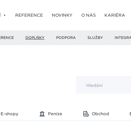
Í
REFERENCE
NOVINKY
O NÁS
KARIÉRA
ERENCE
DOPLŇKY
PODPORA
SLUŽBY
INTEGR
Hledání
E-shopy
Peníze
Obchod