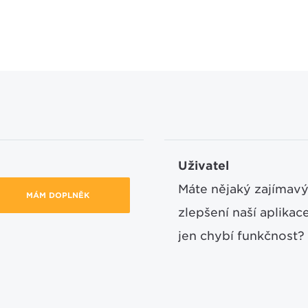
Uživatel
Máte nějaký zajímavý
MÁM DOPLNĚK
zlepšení naší aplika
jen chybí funkčnost?