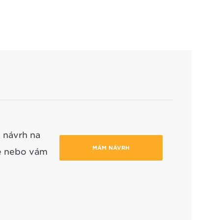
 návrh na
MÁM NÁVRH
ce nebo vám