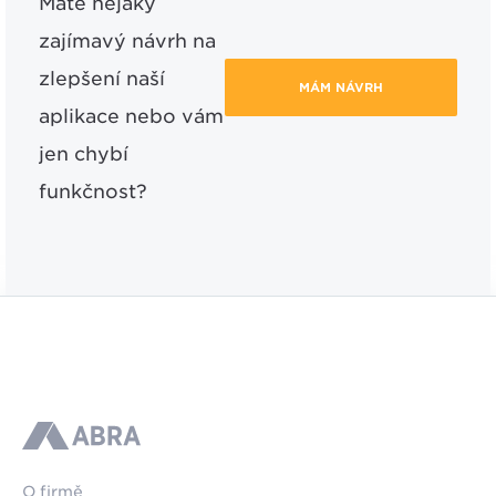
Máte nějaký
zajímavý návrh na
zlepšení naší
MÁM NÁVRH
aplikace nebo vám
jen chybí
funkčnost?
ABRA
O firmě