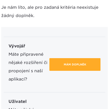
Je nám líto, ale pro zadaná kritéria neexistuje
žádný doplněk.
Vývojář
Máte připravené
nějaké rozšíření či
MÁM DOPLNĚK
propojení s naší
aplikací?
Uživatel