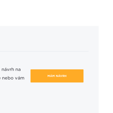
 návrh na
MÁM NÁVRH
ce nebo vám