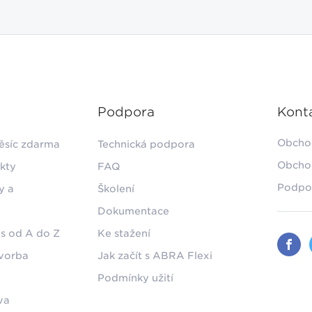
Podpora
Kont
Obcho
ěsíc zdarma
Technická podpora
Obcho
kty
FAQ
Podpo
y a
Školení
Dokumentace
s od A do Z
Ke stažení
tvorba
Jak začít s ABRA Flexi
Podmínky užití
va