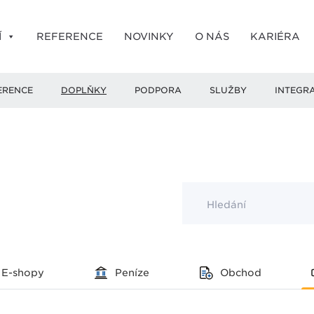
Í
REFERENCE
NOVINKY
O NÁS
KARIÉRA
ERENCE
DOPLŇKY
PODPORA
SLUŽBY
INTEGR
Hledání
E-shopy
Peníze
Obchod