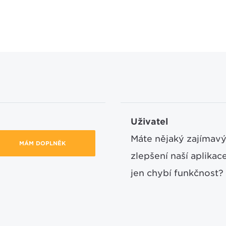
Uživatel
Máte nějaký zajímavý
MÁM DOPLNĚK
zlepšení naší aplika
jen chybí funkčnost?