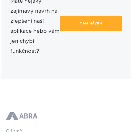
Máte nějaký
zajímavý návrh na
zlepšení naší
MÁM NÁVRH
aplikace nebo vám
jen chybí
funkčnost?
ABRA
O firmě