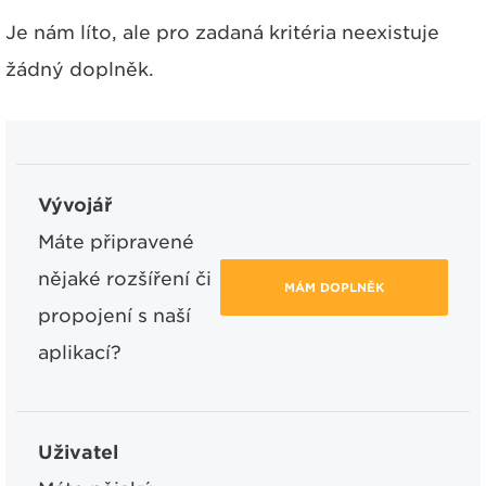
Je nám líto, ale pro zadaná kritéria neexistuje
žádný doplněk.
Vývojář
Máte připravené
nějaké rozšíření či
MÁM DOPLNĚK
propojení s naší
aplikací?
Uživatel