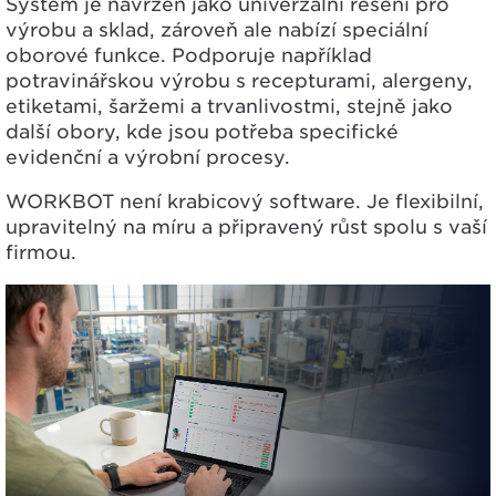
Systém je navržen jako
univerzální řešení pro
výrobu a sklad
, zároveň ale nabízí
speciální
oborové funkce
. Podporuje například
potravinářskou výrobu s recepturami, alergeny,
etiketami, šaržemi a trvanlivostmi, stejně jako
další obory, kde jsou potřeba specifické
evidenční a výrobní procesy.
WORKBOT není krabicový software. Je flexibilní,
upravitelný na míru a připravený růst spolu s vaší
firmou.