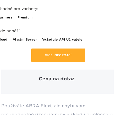
hodné pro varianty:
usiness
Premium
de poběží
loud
Vlastní Server
Vyžaduje API Uživatele
VÍCE INFORMACÍ
Cena na dotaz
Používáte ABRA Flexi, ale chybí vám
plnohodnotné řízení výroby a skladu
doplněné o