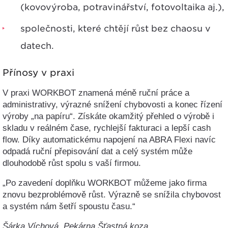
(kovovýroba, potravinářství, fotovoltaika aj.),
společnosti, které chtějí růst
bez chaosu v
datech
.
Přínosy v praxi
V praxi WORKBOT znamená méně ruční práce a
administrativy, výrazné snížení chybovosti a konec řízení
výroby „na papíru“. Získáte okamžitý přehled o výrobě i
skladu v reálném čase, rychlejší fakturaci a lepší cash
flow. Díky automatickému napojení na ABRA Flexi navíc
odpadá ruční přepisování dat a celý systém může
dlouhodobě růst spolu s vaší firmou.
„Po zavedení doplňku WORKBOT můžeme jako firma
znovu bezproblémově růst. Výrazně se snížila chybovost
a systém nám šetří spoustu času.“
Šárka Víchová, Pekárna Šťastná koza