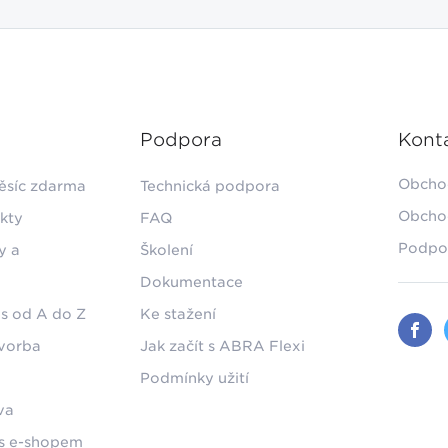
Podpora
Kont
Obcho
ěsíc zdarma
Technická podpora
Obcho
kty
FAQ
Podpo
y a
Školení
Dokumentace
s od A do Z
Ke stažení
tvorba
Jak začít s ABRA Flexi
Podmínky užití
va
 s e-shopem