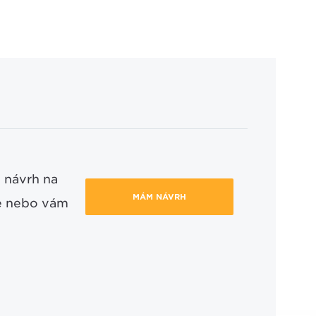
 návrh na
MÁM NÁVRH
ce nebo vám