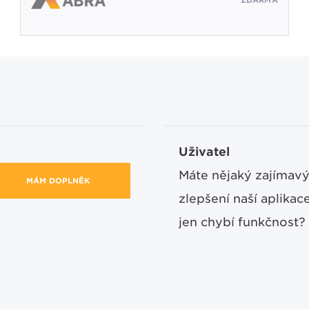
ZDARMA
Uživatel
Máte nějaký zajímavý
MÁM DOPLNĚK
zlepšení naší aplika
jen chybí funkčnost?