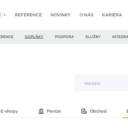
Í
REFERENCE
NOVINKY
O NÁS
KARIÉRA
ERENCE
DOPLŇKY
PODPORA
SLUŽBY
INTEGR
Hledání
E-shopy
Peníze
Obchod