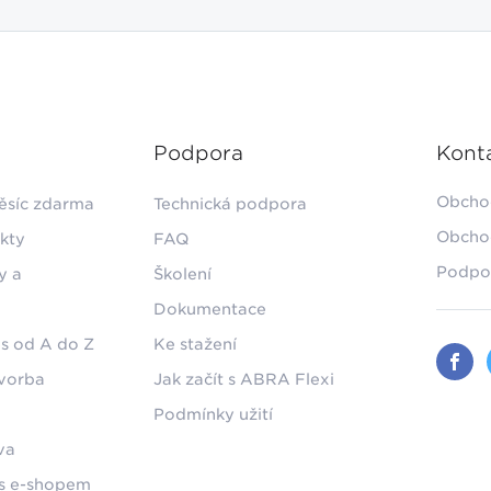
Podpora
Kont
Obcho
ěsíc zdarma
Technická podpora
Obcho
kty
FAQ
Podpo
y a
Školení
Dokumentace
s od A do Z
Ke stažení
tvorba
Jak začít s ABRA Flexi
Podmínky užití
va
 s e-shopem