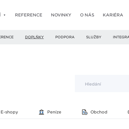
Í
REFERENCE
NOVINKY
O NÁS
KARIÉRA
ERENCE
DOPLŇKY
PODPORA
SLUŽBY
INTEGR
Hledání
E-shopy
Peníze
Obchod