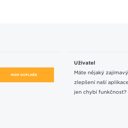
Uživatel
Máte nějaký zajímavý
MÁM DOPLNĚK
zlepšení naší aplika
jen chybí funkčnost?