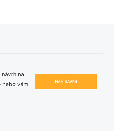
 návrh na
MÁM NÁVRH
ce nebo vám