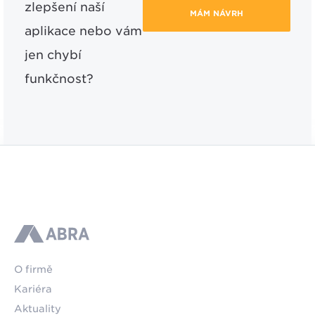
zlepšení naší
MÁM NÁVRH
aplikace nebo vám
jen chybí
funkčnost?
ABRA
O firmě
Kariéra
Aktuality