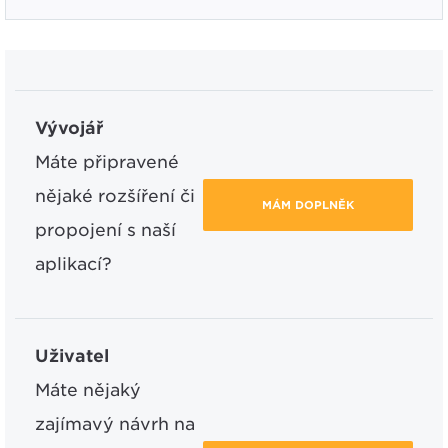
Vývojář
Máte připravené
nějaké rozšíření či
MÁM DOPLNĚK
propojení s naší
aplikací?
Uživatel
Máte nějaký
zajímavý návrh na