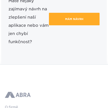
Máte nějaký
zajímavý návrh na
zlepšení naší
MÁM NÁVRH
aplikace nebo vám
jen chybí
funkčnost?
ABRA
O firmě