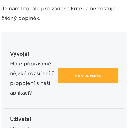
Je nám líto, ale pro zadaná kritéria neexistuje
žádný doplněk.
Vývojář
Máte připravené
nějaké rozšíření či
MÁM DOPLNĚK
propojení s naší
aplikací?
Uživatel