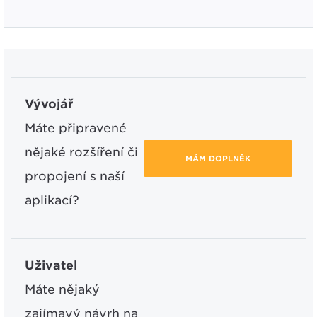
Vývojář
Máte připravené
nějaké rozšíření či
MÁM DOPLNĚK
propojení s naší
aplikací?
Uživatel
Máte nějaký
zajímavý návrh na