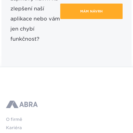
zlepšení naší
MÁM NÁVRH
aplikace nebo vám
jen chybí
funkčnost?
ABRA
O firmě
Kariéra