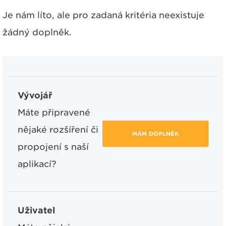
Je nám líto, ale pro zadaná kritéria neexistuje
žádný doplněk.
Vývojář
Máte připravené
nějaké rozšíření či
MÁM DOPLNĚK
propojení s naší
aplikací?
Uživatel