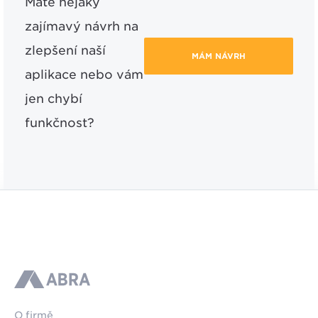
Máte nějaký
zajímavý návrh na
zlepšení naší
MÁM NÁVRH
aplikace nebo vám
jen chybí
funkčnost?
ABRA
O firmě