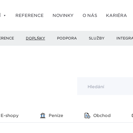
Í
REFERENCE
NOVINKY
O NÁS
KARIÉRA
ERENCE
DOPLŇKY
PODPORA
SLUŽBY
INTEGR
Hledání
E-shopy
Peníze
Obchod