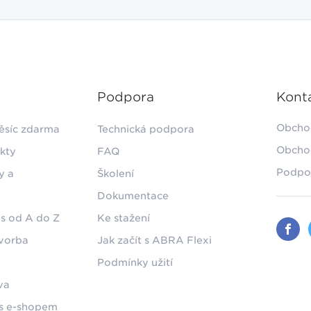
Podpora
Kont
Obcho
ěsíc zdarma
Technická podpora
Obcho
kty
FAQ
Podpo
y a
Školení
Dokumentace
s od A do Z
Ke stažení
tvorba
Jak začít s ABRA Flexi
Podmínky užití
va
 s e-shopem