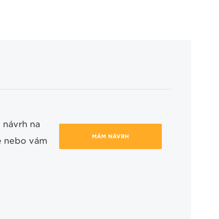
 návrh na
MÁM NÁVRH
ce nebo vám