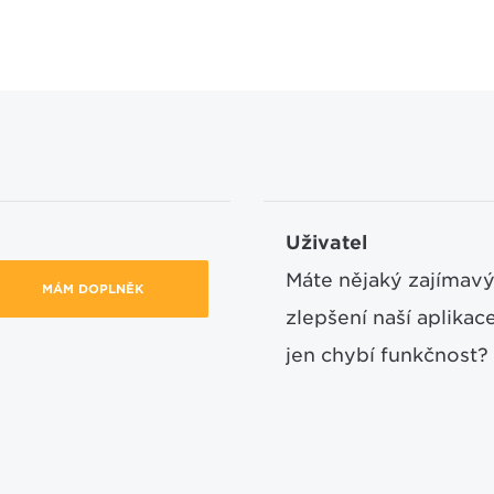
Uživatel
Máte nějaký zajímavý
MÁM DOPLNĚK
zlepšení naší aplika
jen chybí funkčnost?