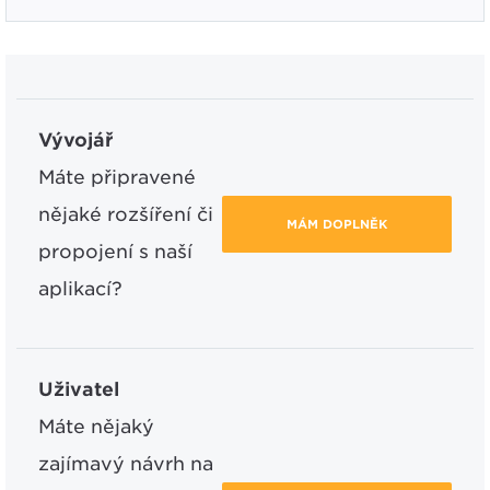
Vývojář
Máte připravené
nějaké rozšíření či
MÁM DOPLNĚK
propojení s naší
aplikací?
Uživatel
Máte nějaký
zajímavý návrh na