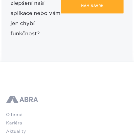
zlepšení naší
MÁM NÁVRH
aplikace nebo vám
jen chybí
funkčnost?
ABRA
O firmě
Kariéra
Aktuality