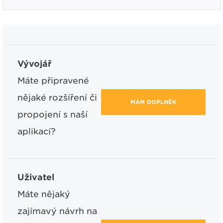
Vývojář
Máte připravené
nějaké rozšíření či
MÁM DOPLNĚK
propojení s naší
aplikací?
Uživatel
Máte nějaký
zajímavý návrh na