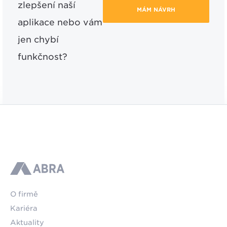
zlepšení naší
MÁM NÁVRH
aplikace nebo vám
jen chybí
funkčnost?
ABRA
O firmě
Kariéra
Aktuality