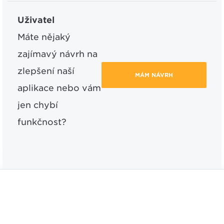
Uživatel
Máte nějaký
zajímavý návrh na
zlepšení naší
MÁM NÁVRH
aplikace nebo vám
jen chybí
funkčnost?