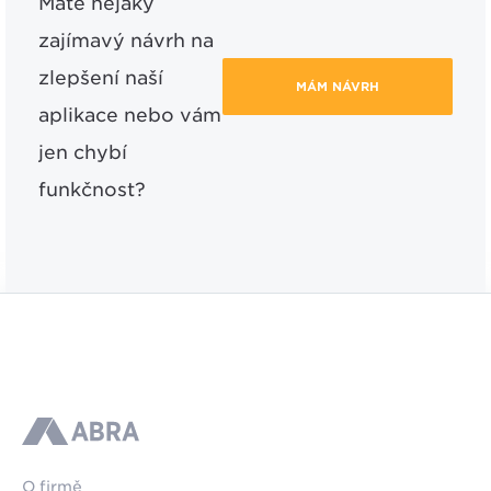
Máte nějaký
zajímavý návrh na
zlepšení naší
MÁM NÁVRH
aplikace nebo vám
jen chybí
funkčnost?
ABRA
O firmě