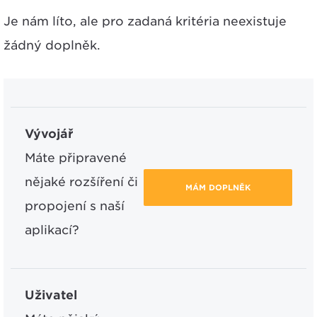
Je nám líto, ale pro zadaná kritéria neexistuje
žádný doplněk.
Vývojář
Máte připravené
nějaké rozšíření či
MÁM DOPLNĚK
propojení s naší
aplikací?
Uživatel