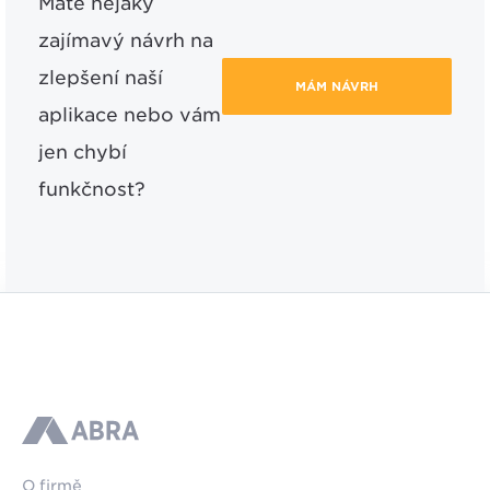
Máte nějaký
zajímavý návrh na
zlepšení naší
MÁM NÁVRH
aplikace nebo vám
jen chybí
funkčnost?
ABRA
O firmě