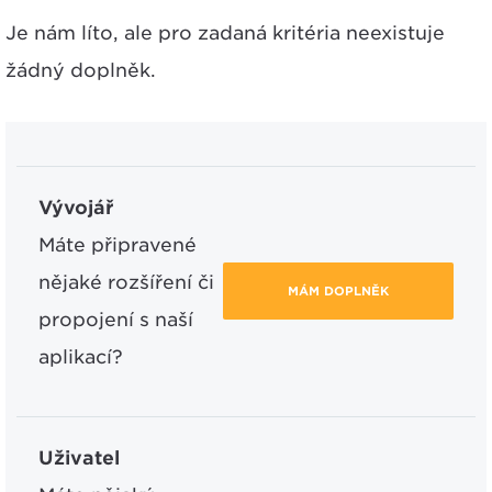
Je nám líto, ale pro zadaná kritéria neexistuje
žádný doplněk.
Vývojář
Máte připravené
nějaké rozšíření či
MÁM DOPLNĚK
propojení s naší
aplikací?
Uživatel