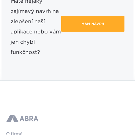
Máte nějaký
zajímavý návrh na
zlepšení naší
MÁM NÁVRH
aplikace nebo vám
jen chybí
funkčnost?
ABRA
O firmě