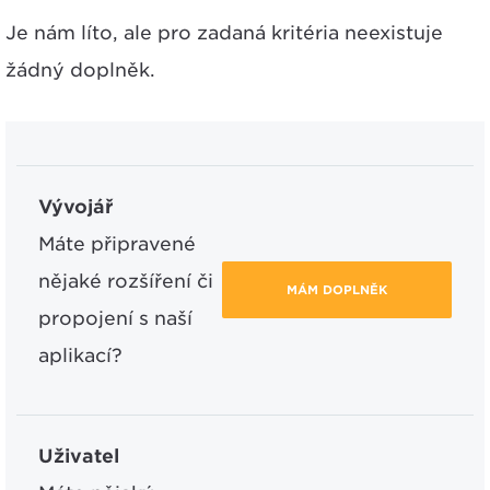
Je nám líto, ale pro zadaná kritéria neexistuje
žádný doplněk.
Vývojář
Máte připravené
nějaké rozšíření či
MÁM DOPLNĚK
propojení s naší
aplikací?
Uživatel