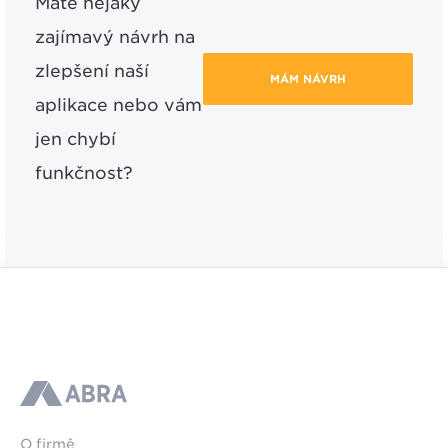
Máte nějaký
zajímavý návrh na
zlepšení naší
MÁM NÁVRH
aplikace nebo vám
jen chybí
funkčnost?
ABRA
O firmě