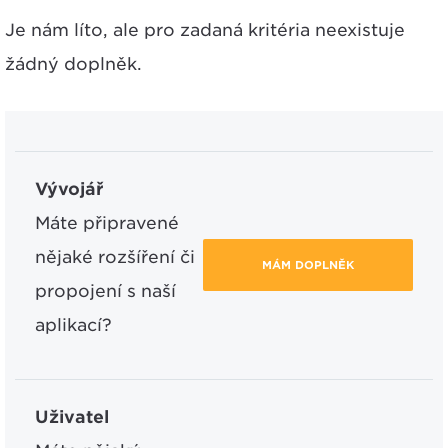
Je nám líto, ale pro zadaná kritéria neexistuje
žádný doplněk.
Vývojář
Máte připravené
nějaké rozšíření či
MÁM DOPLNĚK
propojení s naší
aplikací?
Uživatel