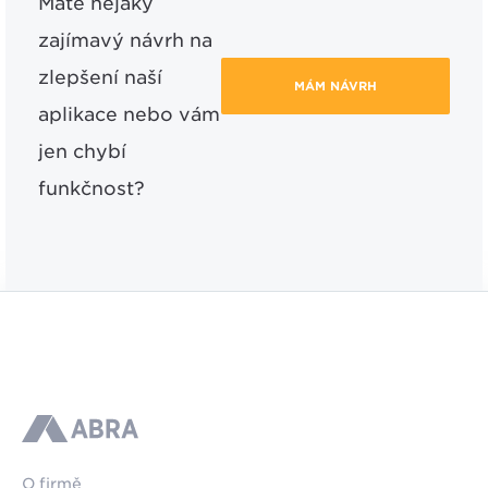
Máte nějaký
zajímavý návrh na
zlepšení naší
MÁM NÁVRH
aplikace nebo vám
jen chybí
funkčnost?
ABRA
O firmě