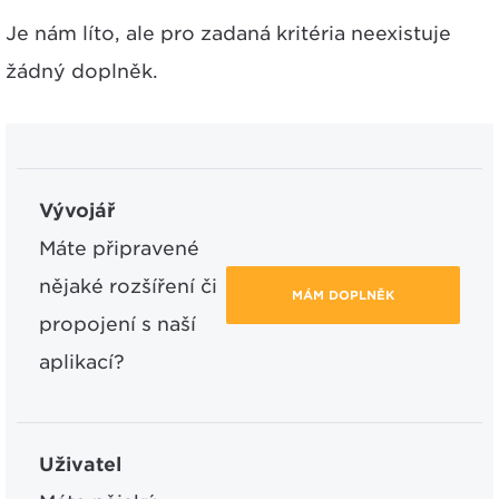
Je nám líto, ale pro zadaná kritéria neexistuje
žádný doplněk.
Vývojář
Máte připravené
nějaké rozšíření či
MÁM DOPLNĚK
propojení s naší
aplikací?
Uživatel