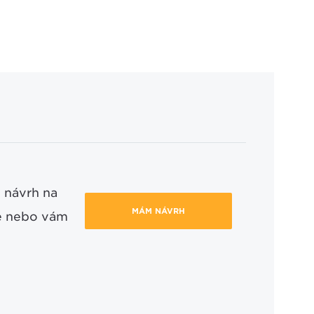
 návrh na
MÁM NÁVRH
ce nebo vám