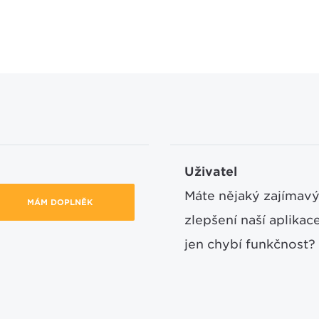
Uživatel
Máte nějaký zajímavý
MÁM DOPLNĚK
zlepšení naší aplika
jen chybí funkčnost?