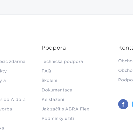
Podpora
Kont
Obcho
ěsíc zdarma
Technická podpora
Obcho
kty
FAQ
Podpo
y a
Školení
Dokumentace
s od A do Z
Ke stažení
tvorba
Jak začít s ABRA Flexi
Podmínky užití
va