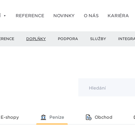
Í
REFERENCE
NOVINKY
O NÁS
KARIÉRA
ERENCE
DOPLŇKY
PODPORA
SLUŽBY
INTEGR
Hledání
E-shopy
Peníze
Obchod