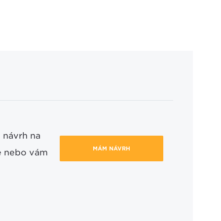
 návrh na
MÁM NÁVRH
ce nebo vám