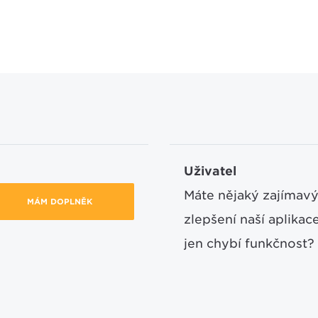
Uživatel
Máte nějaký zajímavý
MÁM DOPLNĚK
zlepšení naší aplika
jen chybí funkčnost?