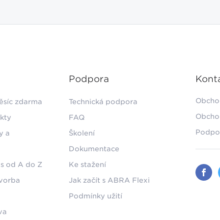
Podpora
Kont
Obcho
ěsíc zdarma
Technická podpora
Obcho
kty
FAQ
Podpo
y a
Školení
Dokumentace
s od A do Z
Ke stažení
tvorba
Jak začít s ABRA Flexi
Podmínky užití
va