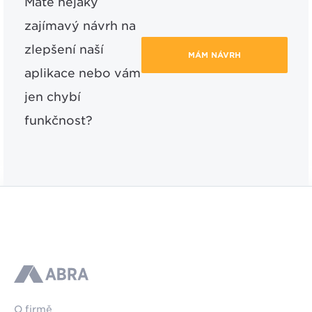
Máte nějaký
zajímavý návrh na
zlepšení naší
MÁM NÁVRH
aplikace nebo vám
jen chybí
funkčnost?
ABRA
O firmě