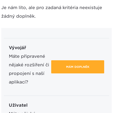
Je nám líto, ale pro zadaná kritéria neexistuje
žádný doplněk.
Vývojář
Máte připravené
nějaké rozšíření či
MÁM DOPLNĚK
propojení s naší
aplikací?
Uživatel