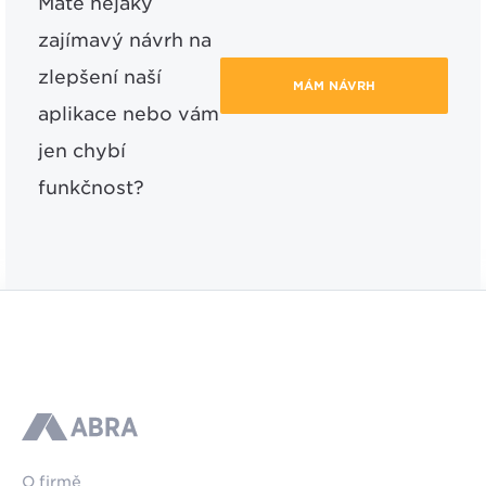
Máte nějaký
zajímavý návrh na
zlepšení naší
MÁM NÁVRH
aplikace nebo vám
jen chybí
funkčnost?
ABRA
O firmě