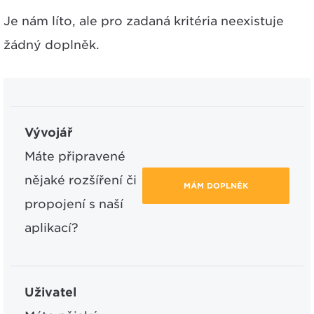
Je nám líto, ale pro zadaná kritéria neexistuje
žádný doplněk.
Vývojář
Máte připravené
nějaké rozšíření či
MÁM DOPLNĚK
propojení s naší
aplikací?
Uživatel