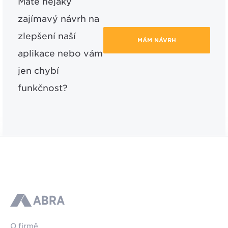
Máte nějaký
zajímavý návrh na
zlepšení naší
MÁM NÁVRH
aplikace nebo vám
jen chybí
funkčnost?
ABRA
O firmě