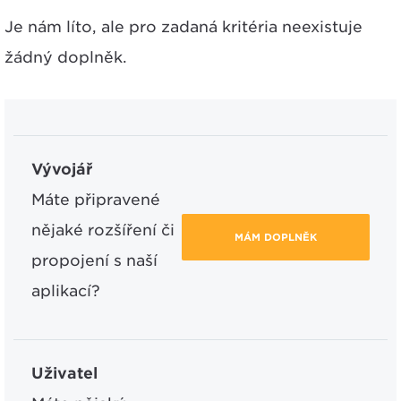
Je nám líto, ale pro zadaná kritéria neexistuje
žádný doplněk.
Vývojář
Máte připravené
nějaké rozšíření či
MÁM DOPLNĚK
propojení s naší
aplikací?
Uživatel