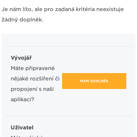
Je nám líto, ale pro zadaná kritéria neexistuje
žádný doplněk.
Vývojář
Máte připravené
nějaké rozšíření či
MÁM DOPLNĚK
propojení s naší
aplikací?
Uživatel