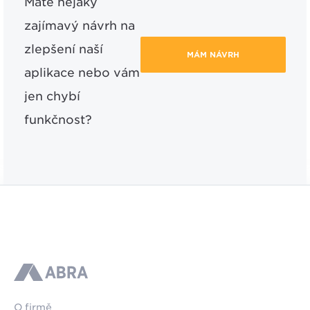
Máte nějaký
zajímavý návrh na
zlepšení naší
MÁM NÁVRH
aplikace nebo vám
jen chybí
funkčnost?
ABRA
O firmě