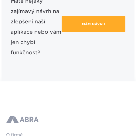
Máte nějaký
zajímavý návrh na
zlepšení naší
MÁM NÁVRH
aplikace nebo vám
jen chybí
funkčnost?
ABRA
O firmě