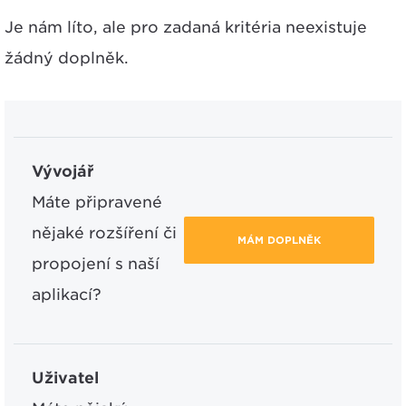
Je nám líto, ale pro zadaná kritéria neexistuje
žádný doplněk.
Vývojář
Máte připravené
nějaké rozšíření či
MÁM DOPLNĚK
propojení s naší
aplikací?
Uživatel