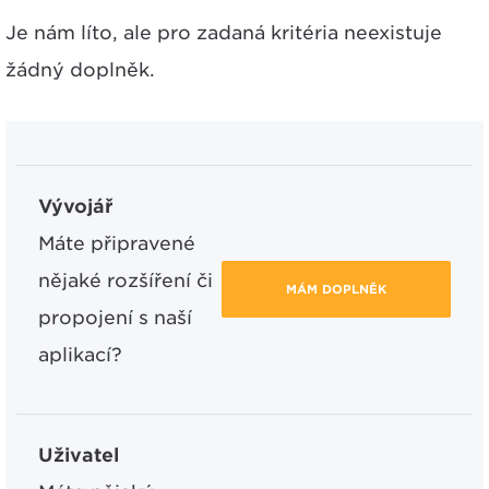
Je nám líto, ale pro zadaná kritéria neexistuje
žádný doplněk.
Vývojář
Máte připravené
nějaké rozšíření či
MÁM DOPLNĚK
propojení s naší
aplikací?
Uživatel