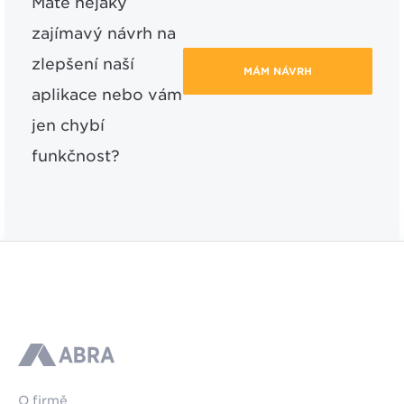
Máte nějaký
zajímavý návrh na
zlepšení naší
MÁM NÁVRH
aplikace nebo vám
jen chybí
funkčnost?
ABRA
O firmě