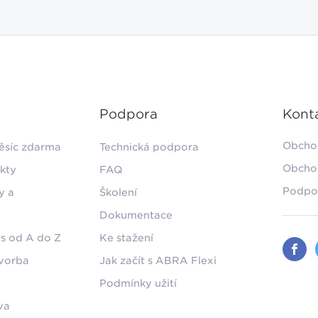
Podpora
Kont
Obcho
ěsíc zdarma
Technická podpora
Obcho
kty
FAQ
Podpo
y a
Školení
Dokumentace
s od A do Z
Ke stažení
tvorba
Jak začít s ABRA Flexi
Podmínky užití
va