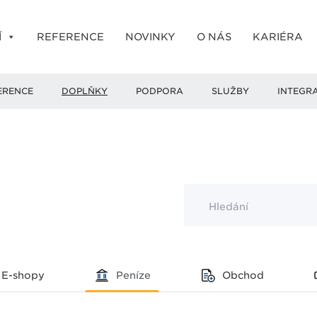
Í
REFERENCE
NOVINKY
O NÁS
KARIÉRA
ERENCE
DOPLŇKY
PODPORA
SLUŽBY
INTEGR
Hledání
E-shopy
Peníze
Obchod