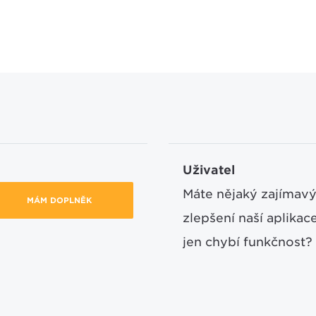
Uživatel
Máte nějaký zajímavý
MÁM DOPLNĚK
zlepšení naší aplika
jen chybí funkčnost?