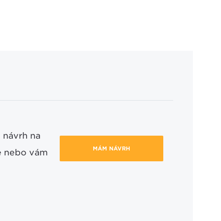
 návrh na
MÁM NÁVRH
ce nebo vám