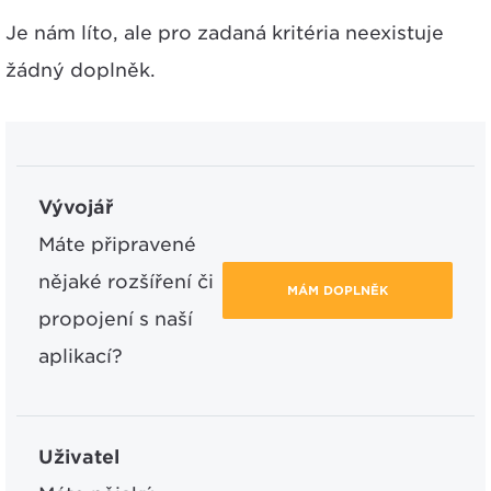
Je nám líto, ale pro zadaná kritéria neexistuje
žádný doplněk.
Vývojář
Máte připravené
nějaké rozšíření či
MÁM DOPLNĚK
propojení s naší
aplikací?
Uživatel