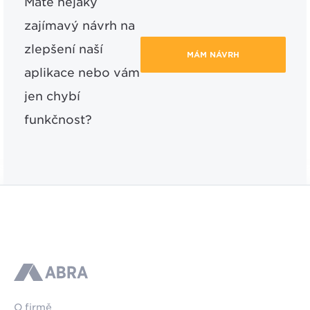
Máte nějaký
zajímavý návrh na
zlepšení naší
MÁM NÁVRH
aplikace nebo vám
jen chybí
funkčnost?
ABRA
O firmě