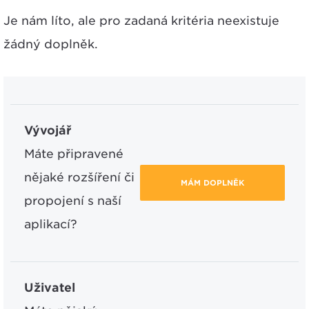
Je nám líto, ale pro zadaná kritéria neexistuje
žádný doplněk.
Vývojář
Máte připravené
nějaké rozšíření či
MÁM DOPLNĚK
propojení s naší
aplikací?
Uživatel