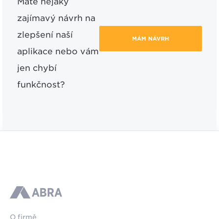
Máte nějaký
zajímavý návrh na
zlepšení naší
MÁM NÁVRH
aplikace nebo vám
jen chybí
funkčnost?
ABRA
O firmě