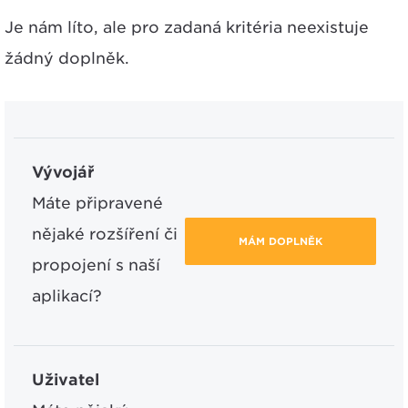
Je nám líto, ale pro zadaná kritéria neexistuje
žádný doplněk.
Vývojář
Máte připravené
nějaké rozšíření či
MÁM DOPLNĚK
propojení s naší
aplikací?
Uživatel