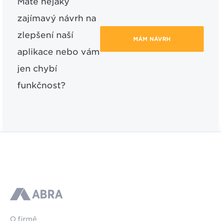
Máte nějaký
zajímavý návrh na
zlepšení naší
MÁM NÁVRH
aplikace nebo vám
jen chybí
funkčnost?
ABRA
O firmě