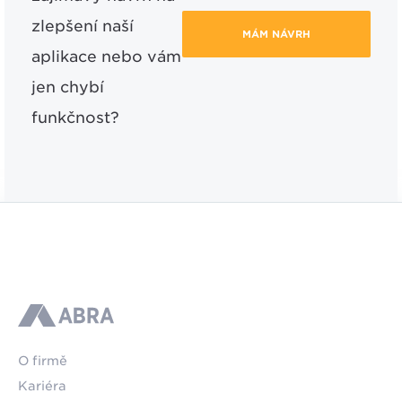
zlepšení naší
MÁM NÁVRH
aplikace nebo vám
jen chybí
funkčnost?
ABRA
O firmě
Kariéra