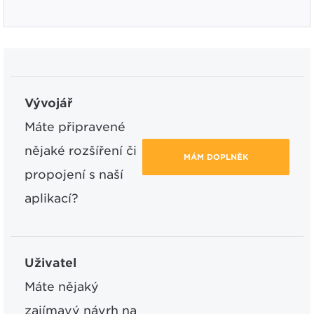
Vývojář
Máte připravené
nějaké rozšíření či
MÁM DOPLNĚK
propojení s naší
aplikací?
Uživatel
Máte nějaký
zajímavý návrh na