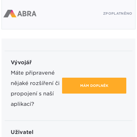
ZPOPLATNĚNO
Vývojář
Máte připravené
nějaké rozšíření či
MÁM DOPLNĚK
propojení s naší
aplikací?
Uživatel