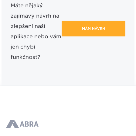
Máte nějaký
zajímavý návrh na
zlepšení naší
MÁM NÁVRH
aplikace nebo vám
jen chybí
funkčnost?
ABRA