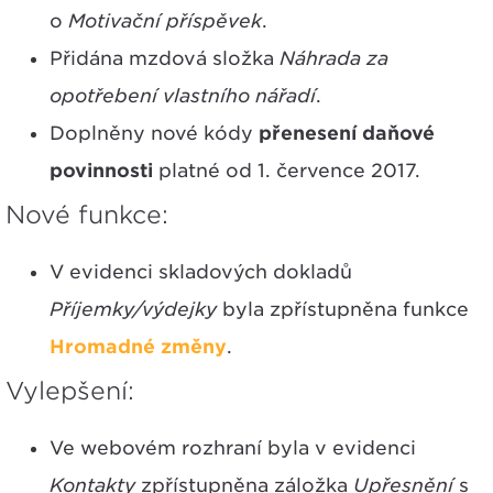
o
Motivační příspěvek
.
Přidána mzdová složka
Náhrada za
opotřebení vlastního nářadí
.
Doplněny nové kódy
přenesení daňové
povinnosti
platné od 1. července 2017.
Nové funkce:
V evidenci skladových dokladů
Příjemky/výdejky
byla zpřístupněna funkce
Hromadné změny
.
Vylepšení:
Ve webovém rozhraní byla v evidenci
Kontakty
zpřístupněna záložka
Upřesnění
s