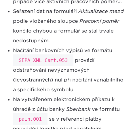
případě více aktivních pracovních poměrů.
Seřazení dat na formuláři
Aktualizace mezd
podle vloženého sloupce
Pracovní poměr
končilo chybou a formulář se stal trvale
nedostupným.
Načítání bankovních výpisů ve formátu
SEPA XML Camt.053
provádí
odstraňování nevýznamových
(levostranných) nul při načítání variabilního
a specifického symbolu.
Na vytvářeném elektronickém příkazu k
úhradě z účtu banky
Sberbank
ve formátu
pain.001
se v referenci platby
neuvádějí lomítka před variabilním,