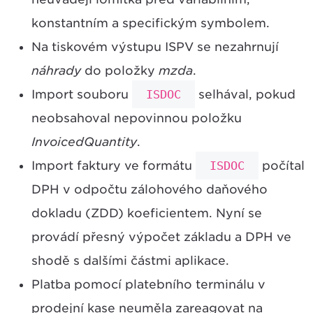
konstantním a specifickým symbolem.
Na tiskovém výstupu ISPV se nezahrnují
náhrady
do položky
mzda
.
Import souboru
ISDOC
selhával, pokud
neobsahoval nepovinnou položku
InvoicedQuantity
.
Import faktury ve formátu
ISDOC
počítal
DPH v odpočtu zálohového daňového
dokladu (ZDD) koeficientem. Nyní se
provádí přesný výpočet základu a DPH ve
shodě s dalšími částmi aplikace.
Platba pomocí platebního terminálu v
prodejní kase neuměla zareagovat na