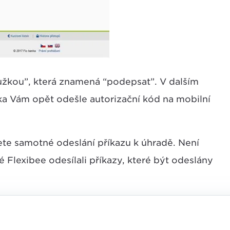
 tužkou”, která znamená “podepsat”. V dalším
nka Vám opět odešle autorizační kód na mobilní
te samotné odeslání příkazu k úhradě. Není
é Flexibee odesílali příkazy, které být odeslány