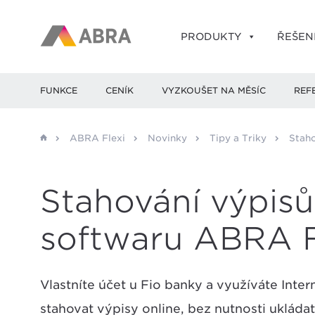
PRODUKTY
ŘEŠEN
FUNKCE
CENÍK
VYZKOUŠET NA MĚSÍC
REF
ABRA Flexi
Novinky
Tipy a Triky
Staho
Stahování výpisů
softwaru ABRA F
Vlastníte účet u Fio banky a využíváte Int
stahovat výpisy online, bez nutnosti ukláda