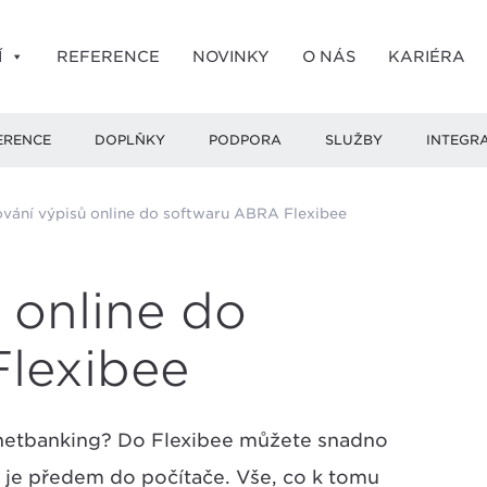
Í
REFERENCE
NOVINKY
O NÁS
KARIÉRA
ERENCE
DOPLŇKY
PODPORA
SLUŽBY
INTEGR
vání výpisů online do softwaru ABRA Flexibee
 online do
lexibee
ernetbanking? Do Flexibee můžete snadno
t je předem do počítače. Vše, co k tomu