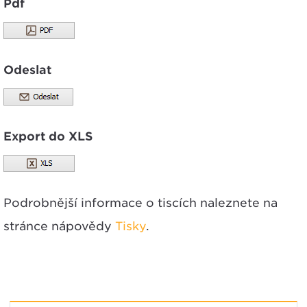
Pdf
Odeslat
Export do XLS
Podrobnější informace o tiscích naleznete na
stránce nápovědy
Tisky
.