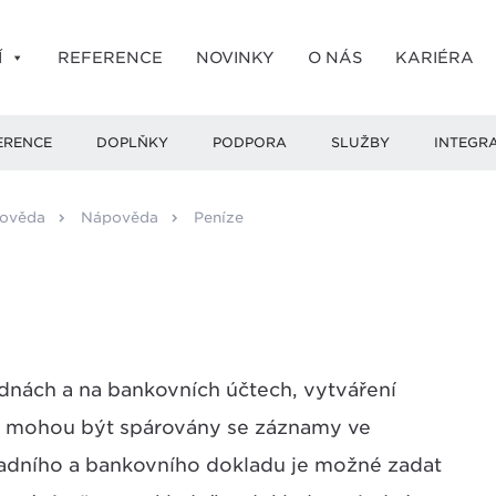
Í
REFERENCE
NOVINKY
O NÁS
KARIÉRA
ERENCE
DOPLŇKY
PODPORA
SLUŽBY
INTEGR
pověda
Nápověda
Peníze
dnách a na bankovních účtech, vytváření
ky mohou být spárovány se záznamy ve
ladního a bankovního dokladu je možné zadat