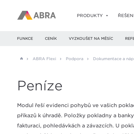
PRODUKTY
ŘEŠEN
FUNKCE
CENÍK
VYZKOUŠET NA MĚSÍC
REF
ABRA Flexi
Podpora
Dokumentace a ná
Peníze
Modul řeší evidenci pohybů ve vašich pokla
příkazů k úhradě. Položky pokladny a ban
fakturaci, pohledávkách a závazcích. U pok